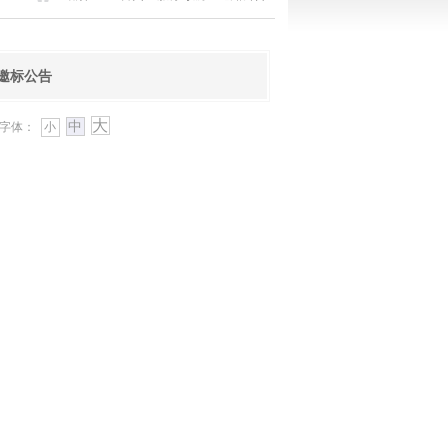
邀标公告
大
中
字体：
小
。